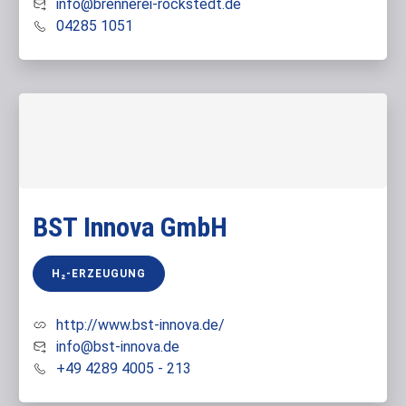
info@brennerei-rockstedt.de
04285 1051
BST Innova GmbH
H₂-ERZEUGUNG
http://www.bst-innova.de/
info@bst-innova.de
+49 4289 4005 - 213