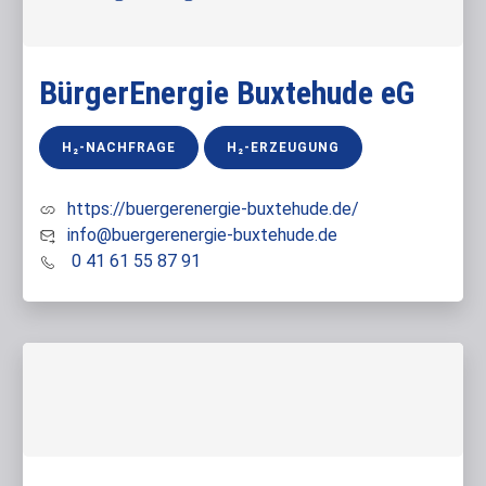
BürgerEnergie Buxtehude eG
H₂-NACHFRAGE
H₂-ERZEUGUNG
https://buergerenergie-buxtehude.de/
info@buergerenergie-buxtehude.de
0 41 61 55 87 91