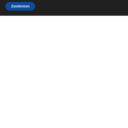
Mitglied
Zustimmen
werden!
MEHR ERFAHREN