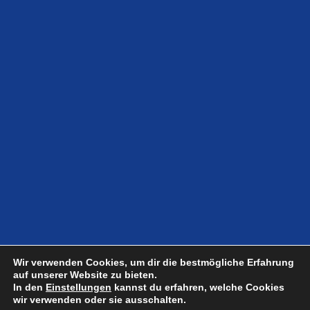
Jetzt
Wir verwenden Cookies, um dir die bestmögliche Erfahrung
auf unserer Website zu bieten.
In den
Einstellungen
kannst du erfahren, welche Cookies
wir verwenden oder sie ausschalten.