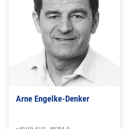
Arne Engelke-Denker
+49 (0) 4141 – 80294‑0