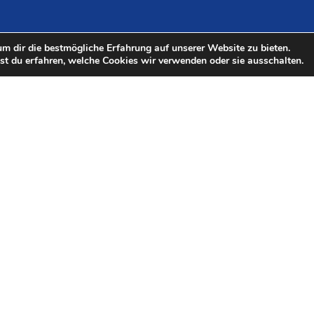
m dir die bestmögliche Erfahrung auf unserer Website zu bieten.
t du erfahren, welche Cookies wir verwenden oder sie ausschalten.
Förderung des
K
Regionalmanagements
Das Regionalmanagement H2.N.O.N wird im
Rahmen der Gemeinschaftsaufgabe
„Verbesserung der regionalen
Wirtschaftsstruktur“ (GRW) mit Bundes- und
Landesmitteln gefördert.