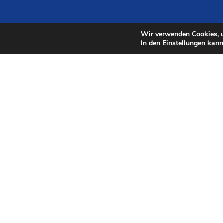
Wir verwenden Cookies, u
In den
Einstellungen
kanns
Herausgeber
Vorsitz und Koordination
Landkreis Osterholz · Dirk-Frederik Stelling
Osterholzer Str. 23 · 27711 Osterholz-
Scharmbeck
+49 (0) 4791 9303420
+49 (0) 4791 930113421
dirk.stelling@landkreis-osterholz.de