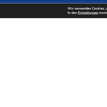
Wir verwenden Cookies, u
In den
Einstellungen
kanns
Herausgeber
Vorsitz und Koordination
Landkreis Osterholz · Dirk-Frederik Stelling
Osterholzer Str. 23 · 27711 Osterholz-
Scharmbeck
+49 (0) 4791 9303420
+49 (0) 4791 930113421
dirk.stelling@landkreis-osterholz.de