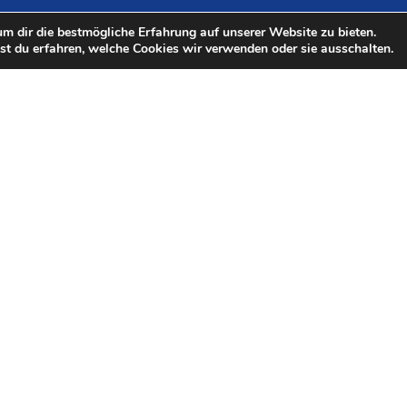
m dir die bestmögliche Erfahrung auf unserer Website zu bieten.
t du erfahren, welche Cookies wir verwenden oder sie ausschalten.
Förderung des
K
Regionalmanagements
Das Regionalmanagement H2.N.O.N wird im
Rahmen der Gemeinschaftsaufgabe
„Verbesserung der regionalen
Wirtschaftsstruktur“ (GRW) mit Bundes- und
Landesmitteln gefördert.