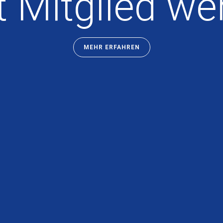
t Mitglied we
MEHR ERFAHREN