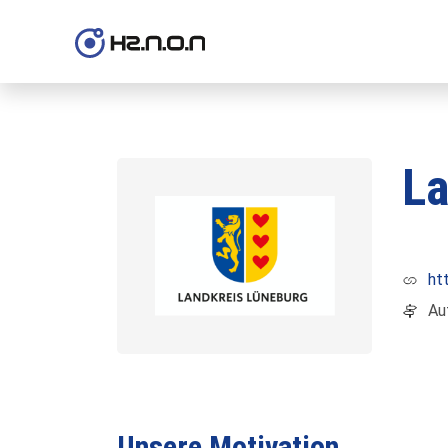
La
ht
Au
Unsere Motivation