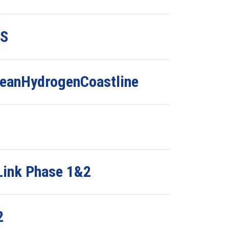
OS
eanHydrogenCoastline
Link Phase 1&2
2