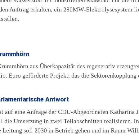
ünem Wasserstoff im industriellen Maßstab. Für die in
en Auftrag erhalten, ein 280MW-Elektrolysesystem lief
stellen.
 Krummhörn
Krummhörn aus Überkapazität des regenerativ erzeugte
 Mio. Euro geförderte Projekt, das die Sektorenkopplun
rlamentarische Antwort
at auf eine Anfrage der CDU-Abgeordneten Katharina J
ie Umsetzung in zwei Teilabschnitten realisieren. I
Die Leitung soll 2030 in Betrieb gehen und im Raum Wi