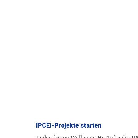
IPCEI-Projekte starten
In der dritten Welle von Hy2Infra des I