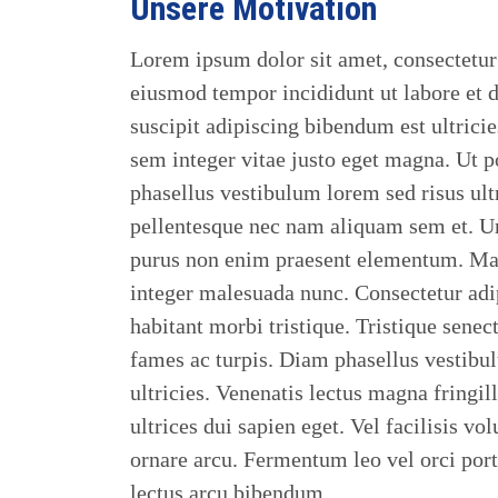
Unsere Motivation
Lorem ipsum dolor sit amet, consectetur 
eiusmod tempor incididunt ut labore et 
suscipit adipiscing bibendum est ultricie
sem integer vitae justo eget magna. Ut p
phasellus vestibulum lorem sed risus ult
pellentesque nec nam aliquam sem et. Ur
purus non enim praesent elementum. Maur
integer malesuada nunc. Consectetur adip
habitant morbi tristique. Tristique senec
fames ac turpis. Diam phasellus vestibu
ultricies. Venenatis lectus magna fringill
ultrices dui sapien eget. Vel facilisis vol
ornare arcu. Fermentum leo vel orci por
lectus arcu bibendum.