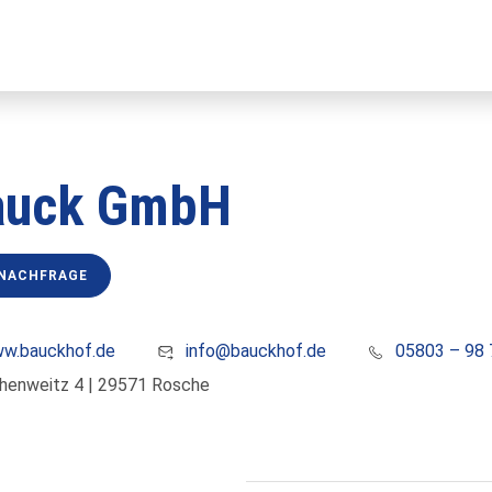
auck GmbH
-NACHFRAGE
w.bauckhof.de
info@bauckhof.de
05803 – 98 
henweitz 4 | 29571 Rosche