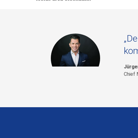
„De
kom
Jürge
Chief 