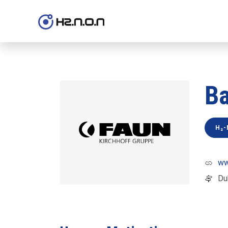
B
H₂
ww
Du