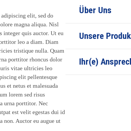
Über Uns
adipiscing elit, sed do
dolore magna aliqua. Nisl
s integer quis auctor. Ut eu
Unsere Produk
orttitor leo a diam. Diam
ricies tristique nulla. Quam
na porttitor rhoncus dolor
Ihr(e) Ansprec
is vitae ultricies leo
iscing elit pellentesque
tus et netus et malesuada
lum lorem sed risus
a urna porttitor. Nec
utpat est velit egestas dui id
ta non. Auctor eu augue ut