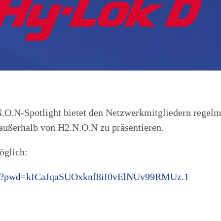
O.N-Spotlight bietet den Netzwerkmitgliedern regelmä
 außerhalb von H2.N.O.N zu präsentieren.
öglich:
018?pwd=kICaJqaSUOxknf8iI0vElNUv99RMUz.1