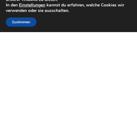
In den
Einstellungen
kannst du erfahren, welche Cookies wir
verwenden oder sie ausschalten.
Zustimmen
Herausgeber
Vorsitz und Koordination
Landkreis Osterholz · Dirk-Frederik Stelling Osterholzer Str.
23 · 27711 Osterholz-Scharmbeck
+49 (0) 4791 9303420
+49 (0) 4791 930113421
dirk.stelling@landkreis-osterholz.de