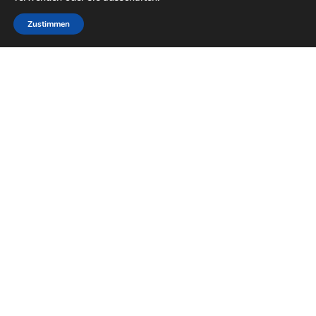
Zustimmen
Herausgeber
Vorsitz und Koordination
Landkreis Osterholz · Dirk-Frederik Stelling Osterholzer Str.